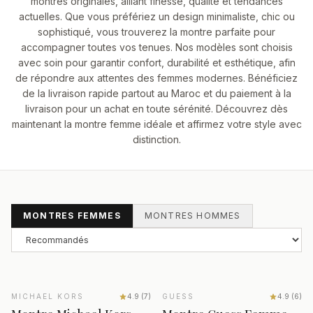
montres originales, alliant finesse, qualité et tendances
actuelles. Que vous préfériez un design minimaliste, chic ou
DÉCOUVRIR NOS MONTRES PREMIUM AU MAROC
sophistiqué, vous trouverez la montre parfaite pour
accompagner toutes vos tenues. Nos modèles sont choisis
avec soin pour garantir confort, durabilité et esthétique, afin
de répondre aux attentes des femmes modernes. Bénéficiez
de la livraison rapide partout au Maroc et du paiement à la
livraison pour un achat en toute sérénité. Découvrez dès
maintenant la montre femme idéale et affirmez votre style avec
distinction.
Trier par
MONTRES FEMMES
MONTRES HOMMES
AJOUTER AU PANIER
AJOUTER AU PANIER
MICHAEL KORS
SALE
−43%
4.9
(
7
)
GUESS
SALE
−45%
4.9
(
6
)