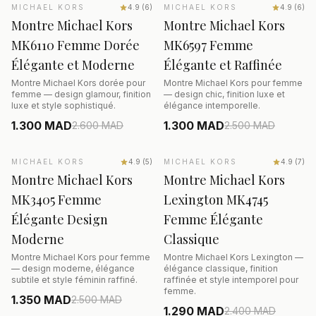
AJOUTER AU PANIER
AJOUTER AU PANIER
MICHAEL KORS
SALE
−50%
4.9
(
6
)
MICHAEL KORS
SALE
−48%
4.9
(
6
)
Montre Michael Kors
Montre Michael Kors
MK6110 Femme Dorée
MK6597 Femme
Élégante et Moderne
Élégante et Raffinée
Montre Michael Kors dorée pour
Montre Michael Kors pour femme
femme — design glamour, finition
— design chic, finition luxe et
luxe et style sophistiqué.
élégance intemporelle.
1.300 MAD
1.300 MAD
2.600
MAD
2.500
MAD
AJOUTER AU PANIER
AJOUTER AU PANIER
MICHAEL KORS
SALE
−46%
4.9
(
5
)
MICHAEL KORS
SALE
−46%
4.9
(
7
)
Montre Michael Kors
Montre Michael Kors
MK3405 Femme
Lexington MK4745
Élégante Design
Femme Élégante
Moderne
Classique
Montre Michael Kors pour femme
Montre Michael Kors Lexington —
— design moderne, élégance
élégance classique, finition
subtile et style féminin raffiné.
raffinée et style intemporel pour
femme.
1.350 MAD
2.500
MAD
1.290 MAD
2.400
MAD