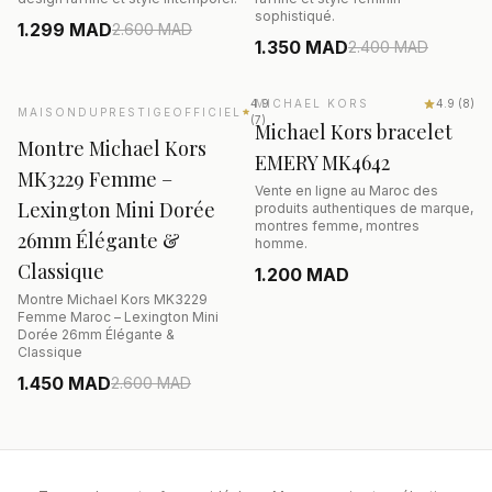
sophistiqué.
1.299 MAD
2.600
MAD
1.350 MAD
2.400
MAD
AJOUTER AU PANIER
AJOUTER AU PANIER
SALE
−44%
4.9
MICHAEL KORS
4.9
(
8
)
MAISONDUPRESTIGEOFFICIEL
(
7
)
Michael Kors bracelet
Montre Michael Kors
EMERY MK4642
MK3229 Femme –
Vente en ligne au Maroc des
Lexington Mini Dorée
produits authentiques de marque,
montres femme, montres
26mm Élégante &
homme.
Classique
1.200 MAD
Montre Michael Kors MK3229
Femme Maroc – Lexington Mini
Dorée 26mm Élégante &
Classique
1.450 MAD
2.600
MAD