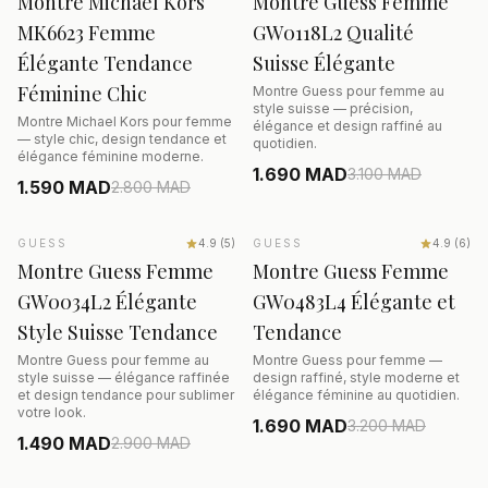
Montre Michael Kors
Montre Guess Femme
MK6623 Femme
GW0118L2 Qualité
Élégante Tendance
Suisse Élégante
Féminine Chic
Montre Guess pour femme au
style suisse — précision,
Montre Michael Kors pour femme
élégance et design raffiné au
— style chic, design tendance et
quotidien.
élégance féminine moderne.
1.690 MAD
3.100
MAD
1.590 MAD
2.800
MAD
AJOUTER AU PANIER
AJOUTER AU PANIER
GUESS
SALE
−49%
4.9
(
5
)
GUESS
SALE
−47%
4.9
(
6
)
Montre Guess Femme
Montre Guess Femme
GW0034L2 Élégante
GW0483L4 Élégante et
Style Suisse Tendance
Tendance
Montre Guess pour femme au
Montre Guess pour femme —
style suisse — élégance raffinée
design raffiné, style moderne et
et design tendance pour sublimer
élégance féminine au quotidien.
votre look.
1.690 MAD
3.200
MAD
1.490 MAD
2.900
MAD