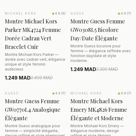
AJOUTER AU PANIER
AJOUTER AU PANIER
MICHAEL KORS
SALE
−48%
4.9
(
6
)
GUESS
SALE
−46%
4.9
(
7
)
Montre Michael Kors
Montre Guess Femme
Parker MK4724 Femme
GW0308L5 Bicolore
Dorée Cadran Vert
Day/Date Élégante
Bracelet Cuir
Montre Guess bicolore pour
femme — élégance raffinée avec
Montre Michael Kors Parker —
fonction day/date et style
dorée avec cadran vert, élégance
moderne.
unique et style féminin
1.249 MAD
2.300
MAD
audacieux.
1.249 MAD
2.400
MAD
AJOUTER AU PANIER
AJOUTER AU PANIER
GUESS
SALE
−50%
4.9
(
7
)
MICHAEL KORS
SALE
−44%
4.9
(
7
)
Montre Guess Femme
Montre Michael Kors
GW0770L4 Analogique
Emery MK4826 Femme
Élégante
Élégante et Moderne
Montre Guess analogique pour
Montre Michael Kors Emery —
femme — simplicité élégante,
élégance moderne, design
design raffiné et style intemporel.
raffiné et style féminin