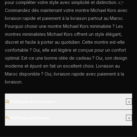
pour compléter votre style avec simplicité et distinction. 👉
Commandez dès maintenant votre montre Michael Kors avec
livraison rapide et paiement à la livraison partout au Maroc.
Pourquoi choisir une montre Michael Kors minimaliste ? Les
montres minimalistes Michael Kors offrent un style élégant,
discret et facile à porter au quotidien. Cette montre est-elle
confortable ? Oui, elle est légère et conçue pour un confort
optimal. Est-ce une bonne idée de cadeau ? Oui, son design
moderne et épuré en fait un excellent choix. Livraison au
Maroc disponible ? Oui, livraison rapide avec paiement à la
livraison.
+
Politique de Livraison
Livraison gratuite partout au Maroc. Les commandes sont
+
Politique de Retour
généralement livrées sous 2 à 4 jours ouvrables après
confirmation.
Vous pouvez demander un retour sous 7 jours après
réception, à condition que la montre soit non utilisée, dans