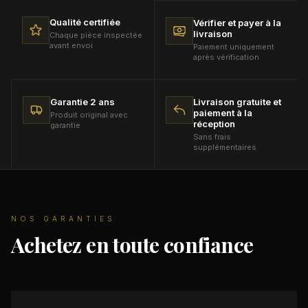
son état d'origine et avec son emballage.
Qualité certifiée
Vérifier et payer à la
livraison
Chaque pièce inspectée
avant envoi
Paiement uniquement
après vérification
Garantie 2 ans
Livraison gratuite et
paiement à la
Produit original avec
réception
garantie
Sans frais
supplémentaires
NOS GARANTIES
Achetez en toute confiance