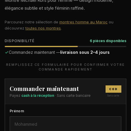
Montre Michael Kors pour femme — design moderne,
élégance subtile et style féminin raffiné.
Parcourez notre sélection de
montres homme au Maroc
ou
découvrez
toutes nos montres
.
DISPONIBILITÉ
6 pièces disponibles
Commandez maintenant —
livraison sous 2–4 jours
REMPLISSEZ CE FORMULAIRE POUR CONFIRMER VOTRE
COMMANDE RAPIDEMENT
Commander maintenant
COD
Payez
cash à la réception
· Sans carte bancaire
Sans carte
Prénom