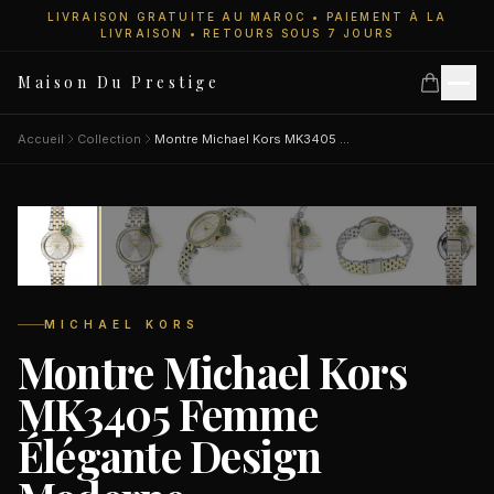
LIVRAISON GRATUITE AU MAROC • PAIEMENT À LA
LIVRAISON • RETOURS SOUS 7 JOURS
Maison Du Prestige
Accueil
Collection
Montre Michael Kors MK3405 Femme Élégante Design Moderne
6
personnes regardent
Accueil
SALE
−46%
Collections
MICHAEL KORS
Montre Michael Kors
Montres Femme
MK3405 Femme
Élégante Design
Montres Homme