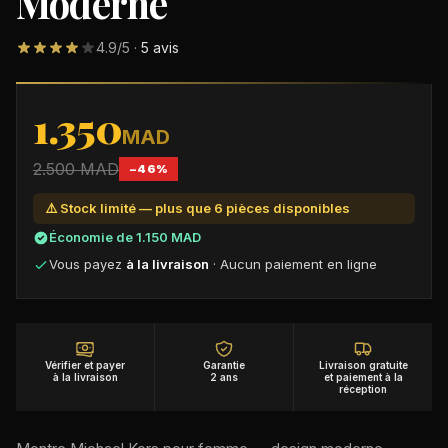
Moderne
DÉCOUVRIR NOS MONTRES PREMIUM AU MAROC
4.9
/5 ·
5
avis
1.350
MAD
2.500
MAD
−
46
%
⚠️ Stock limité — plus que
6
pièce
s
disponible
s
Économie de
1.150
MAD
Vous payez
à la livraison
· Aucun paiement en ligne
Vérifier et payer
Garantie
Livraison gratuite
à la livraison
2 ans
et paiement à la
réception