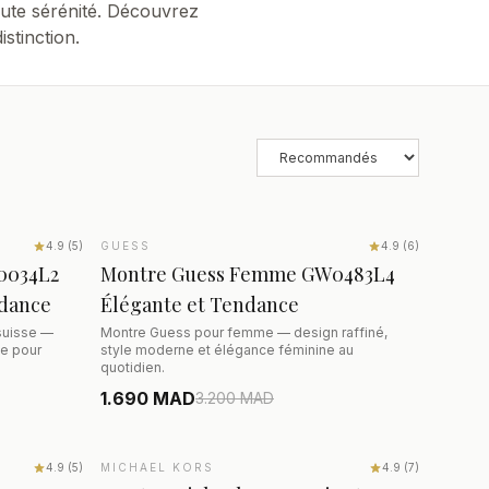
oute sérénité. Découvrez
stinction.
R
AJOUTER AU PANIER
4.9
(
5
)
GUESS
SALE
−47%
4.9
(
6
)
0034L2
Montre Guess Femme GW0483L4
ndance
Élégante et Tendance
suisse —
Montre Guess pour femme — design raffiné,
ce pour
style moderne et élégance féminine au
quotidien.
1.690 MAD
3.200
MAD
R
AJOUTER AU PANIER
4.9
(
5
)
MICHAEL KORS
SALE
−46%
4.9
(
7
)