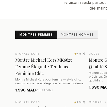
livraison rapide partou
dès maint
MONTRES FEMMES
MONTRES HOMMES
Trier par
AJOUTER AU PANIER
MICHAEL KORS
SALE
−43%
4.9
(
7
)
GUESS
SALE
−4
Montre Michael Kors MK6623
Montre 
Femme Élégante Tendance
Qualité 
Féminine Chic
Montre Gues
précision, é
Montre Michael Kors pour femme — style chic,
quotidien.
design tendance et élégance féminine moderne.
1.690 M
1.590 MAD
2.800
MAD
AJOUTER AU PANIER
MICHAEL KORS
SALE
−50%
4.9
(
6
)
MICHAEL 
SALE
−4