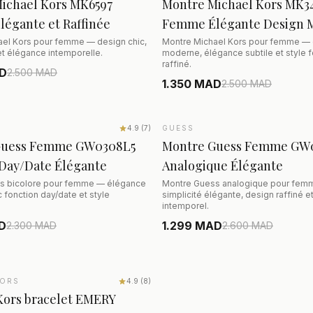
ichael Kors MK6597
Montre Michael Kors MK3
égante et Raffinée
Femme Élégante Design 
ael Kors pour femme — design chic,
Montre Michael Kors pour femme —
 et élégance intemporelle.
moderne, élégance subtile et style 
raffiné.
AD
2.500
MAD
1.350 MAD
2.500
MAD
AJOUTER AU PANIER
AJOUTER AU PANIE
6%
4.9
(
7
)
GUESS
SALE
−50%
Guess Femme GW0308L5
Montre Guess Femme GW
 Day/Date Élégante
Analogique Élégante
s bicolore pour femme — élégance
Montre Guess analogique pour fem
 fonction day/date et style
simplicité élégante, design raffiné et
intemporel.
D
1.299 MAD
2.300
MAD
2.600
MAD
AJOUTER AU PANIER
KORS
4.9
(
8
)
Kors bracelet EMERY