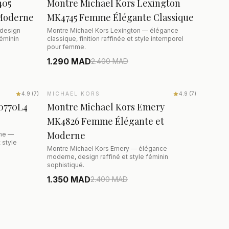
405
Montre Michael Kors Lexington
Moderne
MK4745 Femme Élégante Classique
 design
Montre Michael Kors Lexington — élégance
féminin
classique, finition raffinée et style intemporel
pour femme.
1.290 MAD
2.400
MAD
R
AJOUTER AU PANIER
4.9
(
7
)
MICHAEL KORS
SALE
−44%
4.9
(
7
)
0770L4
Montre Michael Kors Emery
MK4826 Femme Élégante et
Moderne
me —
 style
Montre Michael Kors Emery — élégance
moderne, design raffiné et style féminin
sophistiqué.
1.350 MAD
2.400
MAD