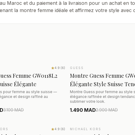
t au Maroc et du paiement à la livraison pour un achat en t
enant la montre femme idéale et affirmez votre style avec di
AJOUTER AU PANIER
AJOUTER AU PANIE
5%
4.9
(
6
)
GUESS
SALE
−49%
Guess Femme GW0118L2
Montre Guess Femme GW
Suisse Élégante
Élégante Style Suisse Te
s pour femme au style suisse —
Montre Guess pour femme au style 
légance et design raffiné au
élégance raffinée et design tendan
sublimer votre look.
AD
1.490 MAD
3.100
MAD
2.900
MAD
AJOUTER AU PANIER
AJOUTER AU PANIE
KORS
8%
4.9
(
6
)
MICHAEL KORS
SALE
−46%