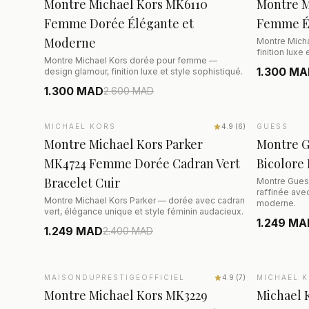
Montre Michael Kors MK6110
Montre M
Femme Dorée Élégante et
Femme Él
Moderne
Montre Mich
finition luxe
Montre Michael Kors dorée pour femme —
1.300 M
design glamour, finition luxe et style sophistiqué.
1.300 MAD
2.600
MAD
AJOUTER AU PANIER
MICHAEL KORS
SALE
−48%
4.9
(
6
)
GUESS
SALE
−4
Montre Michael Kors Parker
Montre 
MK4724 Femme Dorée Cadran Vert
Bicolore
Bracelet Cuir
Montre Gues
raffinée avec
Montre Michael Kors Parker — dorée avec cadran
moderne.
vert, élégance unique et style féminin audacieux.
1.249 MA
1.249 MAD
2.400
MAD
AJOUTER AU PANIER
MAISONDUPRESTIGEOFFICIEL
SALE
−44%
4.9
(
7
)
MICHAEL 
Montre Michael Kors MK3229
Michael 