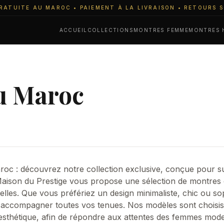
RATUITE AU MAROC • PAIEMENT À LA LIVRAISON • RETOURS 
ACCUEIL
COLLECTIONS
MONTRES FEMME
MONTRES
u Maroc
 : découvrez notre collection exclusive, conçue pour su
aison du Prestige vous propose une sélection de montres ori
uelles. Que vous préfériez un design minimaliste, chic ou so
 accompagner toutes vos tenues. Nos modèles sont choisis
t esthétique, afin de répondre aux attentes des femmes mode