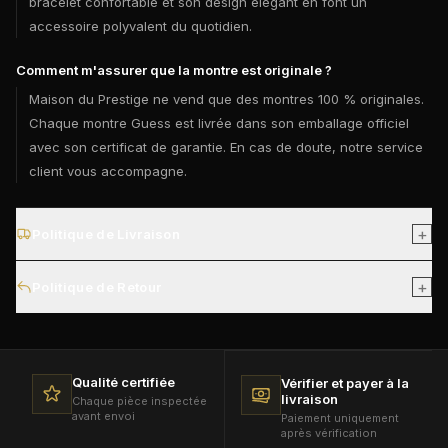
bracelet confortable et son design élégant en font un
accessoire polyvalent du quotidien.
Comment m'assurer que la montre est originale ?
Maison du Prestige ne vend que des montres 100 % originales.
Chaque montre Guess est livrée dans son emballage officiel
avec son certificat de garantie. En cas de doute, notre service
client vous accompagne.
+
Politique de Livraison
Livraison gratuite partout au Maroc. Les commandes sont
+
Politique de Retour
généralement livrées sous 2 à 4 jours ouvrables après
confirmation.
Vous pouvez demander un retour sous 7 jours après
réception, à condition que la montre soit non utilisée, dans
son état d'origine et avec son emballage.
Qualité certifiée
Vérifier et payer à la
livraison
Chaque pièce inspectée
avant envoi
Paiement uniquement
après vérification