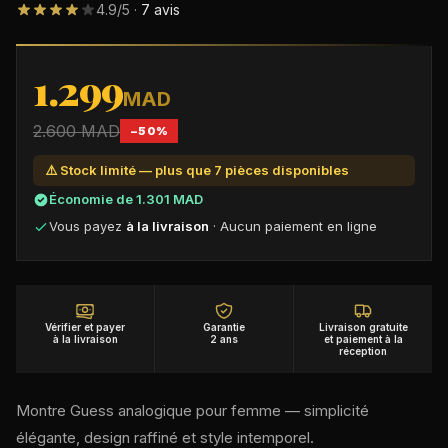
4.9
/5 ·
7
avis
DÉCOUVRIR NOS MONTRES PREMIUM AU MAROC
1.299
MAD
2.600
MAD
−
50
%
⚠️ Stock limité — plus que
7
pièce
s
disponible
s
Économie de
1.301
MAD
Vous payez
à la livraison
· Aucun paiement en ligne
Vérifier et payer
Garantie
Livraison gratuite
à la livraison
2 ans
et paiement à la
réception
Montre Guess analogique pour femme — simplicité
élégante, design raffiné et style intemporel.