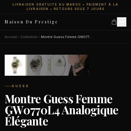
LIVRAISON GRATUITE AU MAROC • PAIEMENT À LA
LIVRAISON • RETOURS SOUS 7 JOURS
Maison Du Prestige
Accueil
Collection
Montre Guess Femme GW0770L4 Analogique Élégante
11
personnes regardent
Accueil
SALE
−50%
Collections
GUESS
Montre Guess Femme
Montres Femme
GW0770L4 Analogique
Élégante
Montres Homme