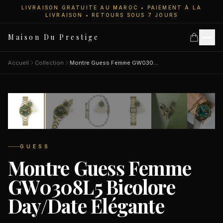
LIVRAISON GRATUITE AU MAROC • PAIEMENT À LA
LIVRAISON • RETOURS SOUS 7 JOURS
Maison Du Prestige
Accueil
Collection
Montre Guess Femme GW0308L5 Bicolore Day/Date Élégante
8
personnes regardent
Accueil
SALE
−46%
Collections
GUESS
Montre Guess Femme
Montres Femme
GW0308L5 Bicolore
Day/Date Élégante
Montres Homme