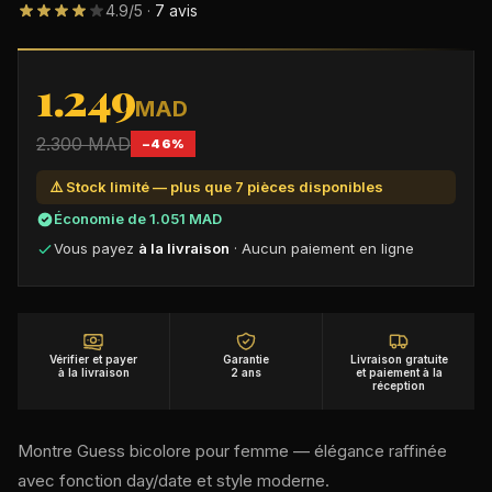
4.9
/5 ·
7
avis
DÉCOUVRIR NOS MONTRES PREMIUM AU MAROC
1.249
MAD
2.300
MAD
−
46
%
⚠️ Stock limité — plus que
7
pièce
s
disponible
s
Économie de
1.051
MAD
Vous payez
à la livraison
· Aucun paiement en ligne
Vérifier et payer
Garantie
Livraison gratuite
à la livraison
2 ans
et paiement à la
réception
Montre Guess bicolore pour femme — élégance raffinée
avec fonction day/date et style moderne.