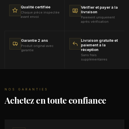
son état d'origine et avec son emballage.
Qualité certifiée
Vérifier et payer à la
livraison
Chaque pièce inspectée
avant envoi
Paiement uniquement
après vérification
Garantie 2 ans
Livraison gratuite et
paiement à la
Produit original avec
réception
garantie
Sans frais
supplémentaires
NOS GARANTIES
Achetez en toute confiance