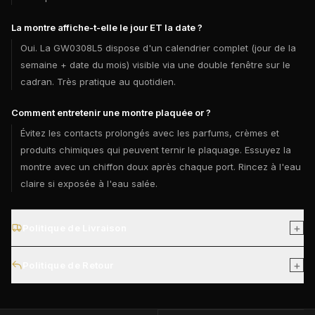
La montre affiche-t-elle le jour ET la date ?
Oui. La GW0308L5 dispose d'un calendrier complet (jour de la
semaine + date du mois) visible via une double fenêtre sur le
cadran. Très pratique au quotidien.
Comment entretenir une montre plaquée or ?
Évitez les contacts prolongés avec les parfums, crèmes et
produits chimiques qui peuvent ternir le plaquage. Essuyez la
montre avec un chiffon doux après chaque port. Rincez à l'eau
claire si exposée à l'eau salée.
+
Politique de Livraison
Livraison gratuite partout au Maroc. Les commandes sont
+
Politique de Retour
généralement livrées sous 2 à 4 jours ouvrables après
confirmation.
Vous pouvez demander un retour sous 7 jours après
réception, à condition que la montre soit non utilisée, dans