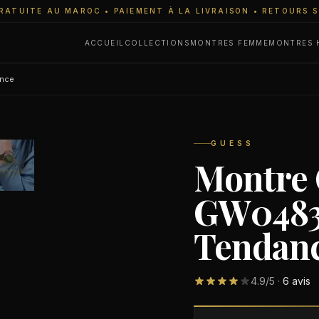
RATUITE AU MAROC • PAIEMENT À LA LIVRAISON • RETOURS 
ACCUEIL
COLLECTIONS
MONTRES FEMME
MONTRES
ance
GUESS
Montre
GW0483L
Tendan
4.9
/5 ·
6
avis