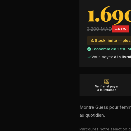
1.69
3.200
MAD
−
47
%
⚠️ Stock limité — plu
Économie de
1.510
M
Vous payez
à la livr
Vérifier et payer
à la livraison
Montre Guess pour femme
au quotidien.
Parcourez notre sélection 