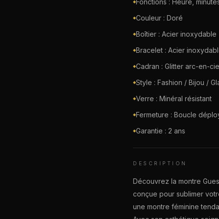
Fonctions : Heure, minut
◆
Couleur : Doré
◆
Boîtier : Acier inoxydable
◆
Bracelet : Acier inoxydab
◆
Cadran : Glitter arc-en-ciel
◆
Style : Fashion / Bijou / G
◆
Verre : Minéral résistant
◆
Fermeture : Boucle déplo
◆
Garantie : 2 ans
◆
DESCRIPTION
Découvrez la montre Gue
conçue pour sublimer votre
une montre féminine tenda