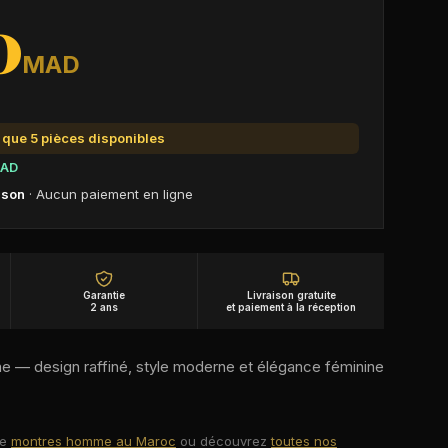
0
MAD
s que
5
pièce
s
disponible
s
AD
aison
· Aucun paiement en ligne
Garantie
Livraison gratuite
2 ans
et paiement à la réception
 — design raffiné, style moderne et élégance féminine
de
montres homme au Maroc
ou découvrez
toutes nos