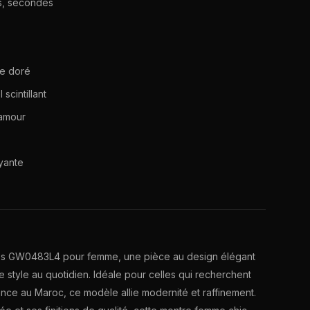
es, secondes
le doré
 scintillant
lamour
yante
ss GW0483L4 pour femme, une pièce au design élégant
 style au quotidien. Idéale pour celles qui recherchent
nce au Maroc, ce modèle allie modernité et raffinement.