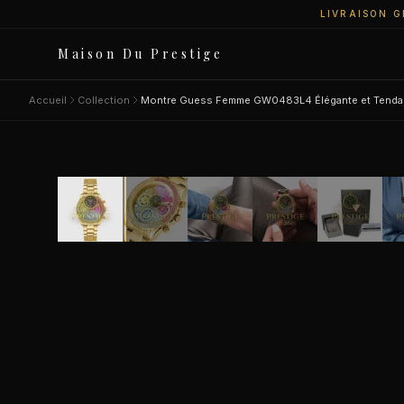
LIVRAISON G
Maison Du Prestige
Accueil
Collection
Montre Guess Femme GW0483L4 Élégante et Tend
9
personnes regardent
SALE
−47%