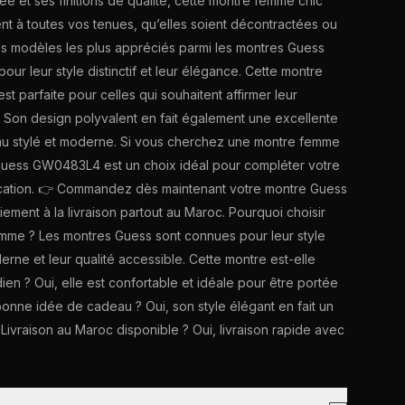
e et ses finitions de qualité, cette montre femme chic
nt à toutes vos tenues, qu’elles soient décontractées ou
e des modèles les plus appréciés parmi les montres Guess
r leur style distinctif et leur élégance. Cette montre
t parfaite pour celles qui souhaitent affirmer leur
é. Son design polyvalent en fait également une excellente
eau stylé et moderne. Si vous cherchez une montre femme
ess GW0483L4 est un choix idéal pour compléter votre
ication. 👉 Commandez dès maintenant votre montre Guess
iement à la livraison partout au Maroc. Pourquoi choisir
mme ? Les montres Guess sont connues pour leur style
rne et leur qualité accessible. Cette montre est-elle
en ? Oui, elle est confortable et idéale pour être portée
 bonne idée de cadeau ? Oui, son style élégant en fait un
. Livraison au Maroc disponible ? Oui, livraison rapide avec