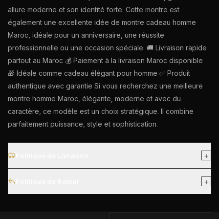
allure moderne et son identité forte. Cette montre est
également une excellente idée de montre cadeau homme
Maroc, idéale pour un anniversaire, une réussite
professionnelle ou une occasion spéciale. 🚚 Livraison rapide
partout au Maroc 💰 Paiement à la livraison Maroc disponible
🎁 Idéale comme cadeau élégant pour homme ✅ Produit
authentique avec garantie Si vous recherchez une meilleure
montre homme Maroc, élégante, moderne et avec du
caractère, ce modèle est un choix stratégique. Il combine
parfaitement puissance, style et sophistication.
+
Politique de Livraison
Livraison gratuite partout au Maroc. Les commandes sont
+
Politique de Retour
généralement livrées sous 2 à 4 jours ouvrables après
confirmation.
Vous pouvez demander un retour sous 7 jours après
réception, à condition que la montre soit non utilisée, dans