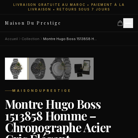
LIVRAISON GRATUITE AU MAROC • PAIEMENT À LA
LIVRAISON • RETOURS SOUS 7 JOURS
Maison Du Prestige
Accueil
Collection
Montre Hugo Boss 1513858 Homme – Chronographe Acier Gris Élégant
10
personnes regardent
Accueil
SALE
−38%
Collections
MAISONDUPRESTIGE
Montre Hugo Boss
Montres Femme
1513858 Homme –
Chronographe Acier
Montres Homme