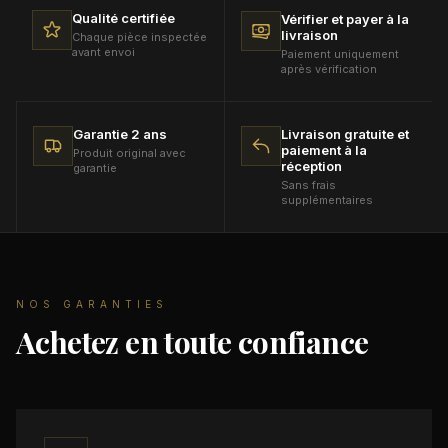
son état d'origine et avec son emballage.
Qualité certifiée
Vérifier et payer à la
livraison
Chaque pièce inspectée
avant envoi
Paiement uniquement
après vérification
Garantie 2 ans
Livraison gratuite et
paiement à la
Produit original avec
réception
garantie
Sans frais
supplémentaires
NOS GARANTIES
Achetez en toute confiance