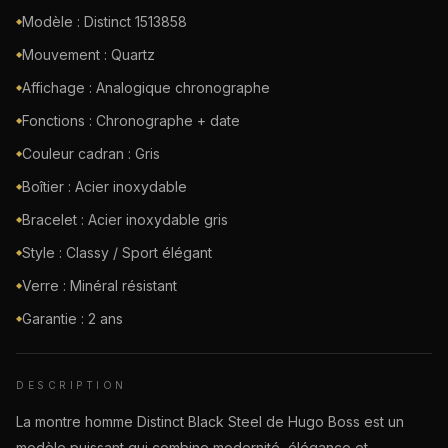
Modèle : Distinct 1513858
◆
Mouvement : Quartz
◆
Affichage : Analogique chronographe
◆
Fonctions : Chronographe + date
◆
Couleur cadran : Gris
◆
Boîtier : Acier inoxydable
◆
Bracelet : Acier inoxydable gris
◆
Style : Classy / Sport élégant
◆
Verre : Minéral résistant
◆
Garantie : 2 ans
◆
DESCRIPTION
La montre homme Distinct Black Steel de Hugo Boss est un
modèle puissant qui combine modernité, élégance et