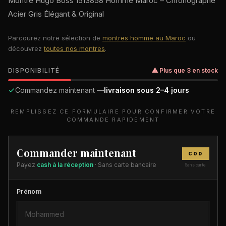
Montre Hugo Boss 1513858 Homme Maroc – Chronographe
Acier Gris Élégant & Original
Parcourez notre sélection de
montres homme au Maroc
ou
découvrez
toutes nos montres
.
DISPONIBILITÉ
⚠ Plus que 3 en stock
Commandez maintenant —
livraison sous 2–4 jours
REMPLISSEZ CE FORMULAIRE POUR CONFIRMER VOTRE
COMMANDE RAPIDEMENT
Commander maintenant
COD
Payez
cash à la réception
· Sans carte bancaire
Sans carte
Prénom