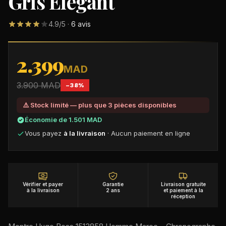
Gris Élégant
DÉCOUVRIR NOS MONTRES PREMIUM AU MAROC
4.9
/5 ·
6
avis
2.399
MAD
3.900
MAD
−
38
%
⚠️ Stock limité — plus que
3
pièce
s
disponible
s
Économie de
1.501
MAD
Vous payez
à la livraison
· Aucun paiement en ligne
Vérifier et payer
Garantie
Livraison gratuite
à la livraison
2 ans
et paiement à la
réception