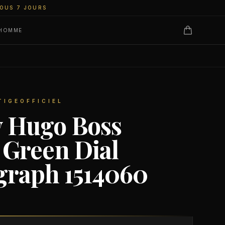
SOUS 7 JOURS
 HOMME
IGEOFFICIEL
 Hugo Boss
 Green Dial
raph 1514060