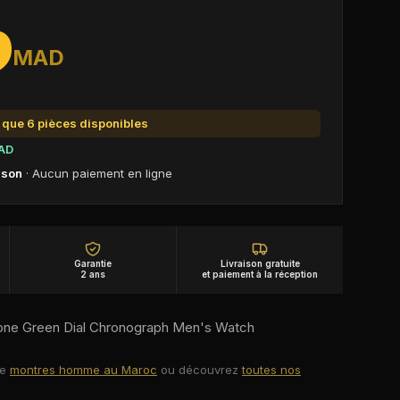
9
MAD
s que
6
pièce
s
disponible
s
AD
aison
· Aucun paiement en ligne
Garantie
Livraison gratuite
2 ans
et paiement à la réception
one Green Dial Chronograph Men's Watch
de
montres homme au Maroc
ou découvrez
toutes nos