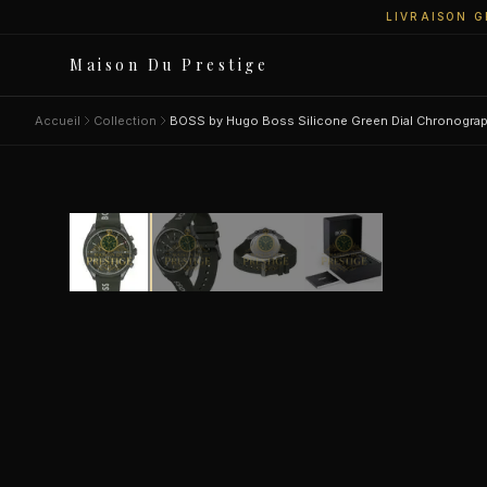
LIVRAISON G
Maison Du Prestige
Accueil
Collection
BOSS by Hugo Boss Silicone Green Dial Chronogra
7
personnes regardent
SALE
−46%