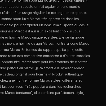
heter montre homme sport Maroc avec un design différent
a conception robuste en fait également une montre
résister à un usage régulier. Le mélange entre sport et
e montre sport luxe Maroc, très appréciée dans les
st idéale pour compléter un look urbain, sportif ou casual
riginale Maroc est aussi un excellent choix si vous
eau homme Maroc unique et stylée. Elle se distingue
ories montre homme design Maroc, montre silicone Maroc
mme Maroc. En termes de rapport qualité-prix, cette
roc reste très compétitive comparée à d’autres modèles
e opportunité intéressante pour les amateurs de montres
pide partout au Maroc 💰 Paiement à la livraison Maroc
e cadeau original pour homme ✅ Produit authentique
rchez une montre homme Maroc stylée, différente et
 fait pour vous. Très populaire dans les recherches
e Maroc tendance”, elle combine parfaitement style,