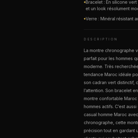
Bracelet : En silicone ver
◆
et un look résolument mo
Verre : Minéral résistant 
◆
DESCRIPTION
La montre chronographe ve
parfait pour les hommes q
moderne. Très recherchée
tendance Maroc idéale pou
son cadran vert distincti
l’attention. Son bracelet e
montre confortable Maroc 
hommes actifs. C’est auss
casual homme Maroc avec 
chronographe, cette montr
précision tout en gardant 