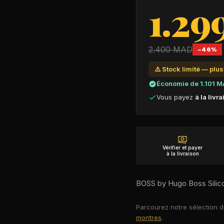
1.29
2.400
MAD
−
46
%
⚠️ Stock limité — plu
Économie de
1.101
M
Vous payez
à la livr
Vérifier et payer
à la livraison
BOSS by Hugo Boss Silic
Parcourez notre sélection 
montres
.