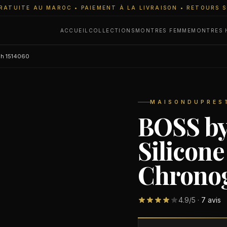
RATUITE AU MAROC • PAIEMENT À LA LIVRAISON • RETOURS 
ACCUEIL
COLLECTIONS
MONTRES FEMME
MONTRES
ph 1514060
MAISONDUPREST
BOSS by
Silicone
Chronog
4.9
/5 ·
7
avis