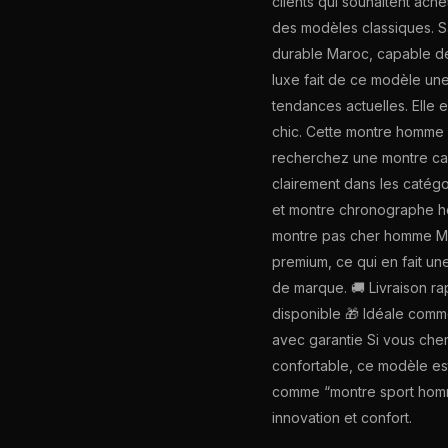
clients qui souhaitent ac
des modèles classiques. S
durable Maroc, capable de 
luxe fait de ce modèle un
tendances actuelles. Elle e
chic. Cette montre homme o
recherchez une montre cad
clairement dans les catég
et montre chronographe ho
montre pas cher homme Ma
premium, ce qui en fait un
de marque. 🚚 Livraison ra
disponible 🎁 Idéale comm
avec garantie Si vous che
confortable, ce modèle est
comme “montre sport homm
innovation et confort.